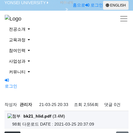
YONSEI UNIVERSITY
커뮤니티
홈으로
로그인
ENGLISH
공지사항
전공소개
교육과정
참여인력
사업성과
공지사항
커뮤니티
로그인
ENGLISH
BK21 인간생애와 혁신적디자인 융합전공 사업신청서
작성자
관리자
21-03-25 20:33
조회
2,556회
댓글
0건
bk21_hlid.pdf
(3.4M)
98회 다운로드
DATE : 2021-03-25 20:37:09