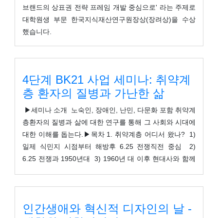
브랜드의 상표권 전략 프레임 개발 중심으로' 라는 주제로
대학원생 부문 한국지식재산연구원장상(장려상)을 수상
했습니다.
4단계 BK21 사업 세미나: 취약계
층 환자의 질병과 가난한 삶
▶세미나 소개 노숙인, 장애인, 난민, 다문화 포함 취약계
층환자의 질병과 삶에 대한 연구를 통해 그 사회와 시대에
대한 이해를 돕는다.▶목차 1. 취약계층 어디서 왔나? 1)
일제 식민지 시점부터 해방후 6.25 전쟁직전 중심 2)
6.25 전쟁과 1950년대 3) 1960년 대 이후 현대사와 함께
취약계층의 출현에 대해 4) 1975년 내무부 훈령 410조
5) 2000년도 : 외국인 ( 합법, 불법, 난민, 국적취득 등) 6)
2011년 노숙인 복지법과 그 이후 2. 취약계층의 질병관련
인간생애와 혁신적 디자인의 날 -
자료 1) 2015년 발간한 <질병과 가난한 삶> 소개 2) 우리