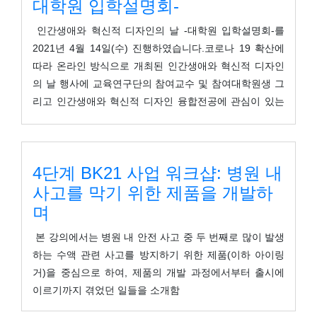
대학원 입학설명회-
나라 노숙인의 기관별 질병양상 자료소개 3) 외국 노숙인
의 질병관련 자료 소개 4) 2018년 노숙인 요양시설과 장
인간생애와 혁신적 디자인의 날 -대학원 입학설명회-를
애인시설 환자들 질병관련 소개&nb . . .
2021년 4월 14일(수) 진행하였습니다.코로나 19 확산에
따라 온라인 방식으로 개최된 인간생애와 혁신적 디자인
의 날 행사에 교육연구단의 참여교수 및 참여대학원생 그
리고 인간생애와 혁신적 디자인 융합전공에 관심이 있는
학부생들이 참석하였습니다.교육연구단과 4단계 BK21 사
업의 전반적인 운영 및 프로그램에 관해 소개를 듣고, 대
학원 입학과정에 대해 정보를 공유하는 시간을 가졌습니
4단계 BK21 사업 워크샵: 병원 내
다. 이후 교육연구단의 참여교수님들의 연구실을 소개하
사고를 막기 위한 제품을 개발하
고 마지막으로 질의응답을 하는 형식으로 진행되었습니
다.진행되었던 영상이 필요하신 분께서는 아래의 주소로
며
메일을 주시면 전달해드리도록 하겠습니다.
본 강의에서는 병원 내 안전 사고 중 두 번째로 많이 발생
(craft0427@yonsei.ac.kr)
하는 수액 관련 사고를 방지하기 위한 제품(이하 아이링
거)을 중심으로 하여, 제품의 개발 과정에서부터 출시에
이르기까지 겪었던 일들을 소개함