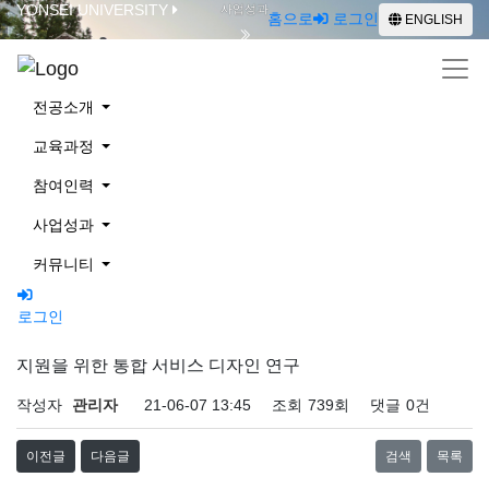
YONSEI UNIVERSITY
사업성과
홈으로
로그인
ENGLISH
학술대회
전공소개
교육과정
참여인력
사업성과
사업성과
커뮤니티
로그인
ENGLISH
학술대회 | 신입생의 기숙형 대학(Residential College) 생활
지원을 위한 통합 서비스 디자인 연구
작성자
관리자
21-06-07 13:45
조회
739회
댓글
0건
이전글
다음글
검색
목록