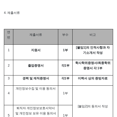
4.
제출서류
연
제출서류
부수
비고
번
[
붙임
1]
의 인적사항과 자
1
지원서
1
부
기소개서 작성
학사학위증명서
/
최종학위
2
졸업증명서
각
1
부
증명서 각
1
부
3
경력 및 재직증명서
각
1
부
이력서 상의 증빙자료
개인정보수집 및 이용 동의서
4
1
부
[
붙임
2]
의 동의서 작성
퇴직자 개인정보보호서약서
및 개인정보 보유 이용 동의서
5
1
부