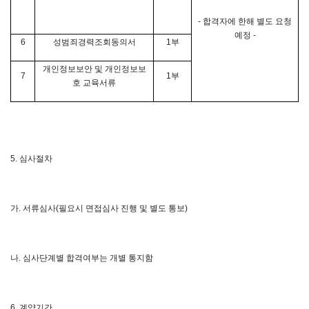
-
합격자에 한해 별도 요청
예정
-
6
성범죄경력조회동의서
1
부
개인정보보안 및 개인정보보
7
1
부
호 교육서류
5.
심사절차
가
.
서류심사
(
필요시 면접심사 진행 및 별도 통보
)
나
.
심사단계별 합격여부는 개별 통지함
6.
계약기간