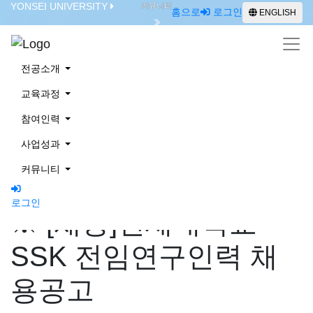
YONSEI UNIVERSITY
커뮤니티
홈으로
로그인
ENGLISH
공지사항
전공소개
교육과정
참여인력
사업성과
공지사항
커뮤니티
로그인
※ [채용]연세대학교
ENGLISH
SSK 전임연구인력 채
용공고