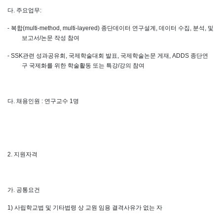
다
.
주요업무
:
-
복합
(multi-method, multi-layered)
종단데이터 연구설계
,
데이터 수집
,
분석
,
및
보고서
/
논문 작성 참여
- SSK
관련 성과공유회
,
국제학술대회 발표
,
국제학술논문 게재
, ADDS
종단연
구 국제화를 위한 학술활동 또는 특강
/
강의 참여
다
.
채용인원
:
연구교수
1
명
2.
지원자격
가
.
공통요건
1)
사립학교법 및 기타법령 상 교원 임용 결격사유가 없는 자