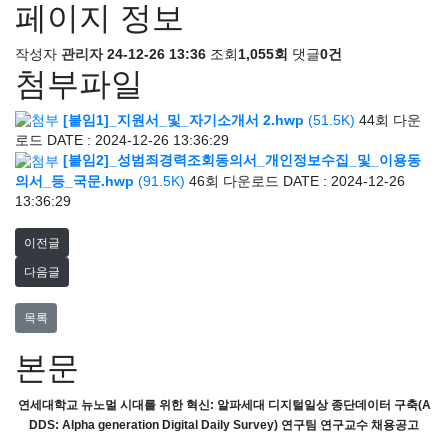
페이지 정보
작성자
관리자
24-12-26 13:36
조회
1,055회
댓글
0건
첨부파일
[붙임1]_지원서_및_자기소개서 2.hwp
(51.5K)
44회 다운
로드
DATE : 2024-12-26 13:36:29
[붙임2]_성범죄경력조회동의서_개인정보수집_및_이용동
의서_등_국문.hwp
(91.5K)
46회 다운로드
DATE : 2024-12-26
13:36:29
이전글
다음글
목록
본문
연세대학교 뉴노멀 시대를 위한 혁신
:
알파세대 디지털일상 종단데이터 구축
(A
DDS: Alpha generation Digital Daily Survey)
연구팀 연구교수 채용공고