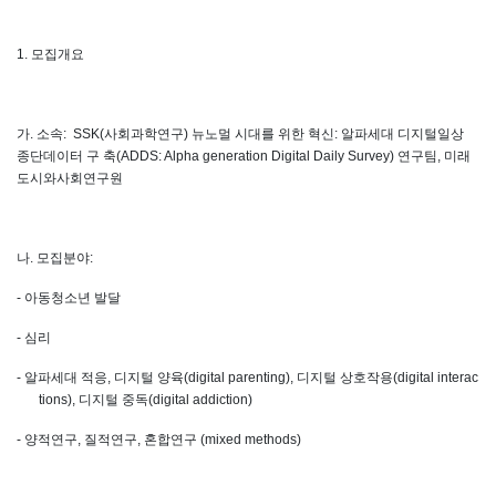
1.
모집개요
가
.
소속
: SSK(
사회과학연구
)
뉴노멀 시대를 위한 혁신
:
알파세대 디지털일상
종단데이터 구 축
(ADDS: Alpha generation Digital Daily Survey)
연구팀
,
미래
도시와사회연구원
나
.
모집분야
:
-
아동청소년 발달
-
심리
-
알파세대 적응
,
디지털 양육
(digital parenting),
디지털 상호작용
(digital interac
tions),
디지털 중독
(digital addiction)
-
양적연구
,
질적연구
,
혼합연구
(mixed methods)