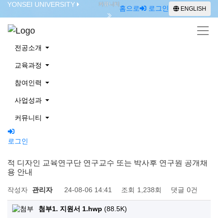
YONSEI UNIVERSITY
커뮤니티
홈으로
로그인
ENGLISH
공지사항
전공소개
교육과정
참여인력
사업성과
공지사항
커뮤니티
로그인
ENGLISH
※ 연세대학교 BK21 공감, 공존, 공생하는 사회를 위한 혁신
적 디자인 교육연구단 연구교수 또는 박사후 연구원 공개채
용 안내
작성자
관리자
24-08-06 14:41
조회
1,238회
댓글
0건
첨부1. 지원서 1.hwp
(88.5K)