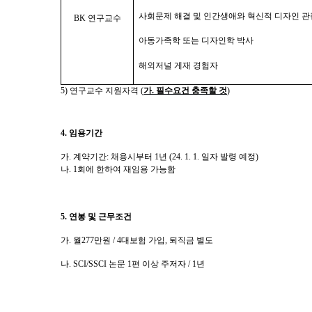
사회문제 해결 및 인간생애와 혁신적 디자인 관
BK
연구교수
아동가족학 또는 디자인학 박사
해외저널 게재 경험자
5)
연구교수 지원자격
(
가
.
필수요건 충족할 것
)
4.
임용기간
가
.
계약기간
:
채용시부터
1
년 (24. 1. 1. 일자 발령 예정)
나
. 1
회에 한하여 재임용 가능함
5.
연봉 및 근무조건
가
.
월
277
만원
/ 4
대보험 가입
,
퇴직금 별도
나
. SCI/SSCI
논문
1
편 이상 주저자
/ 1
년