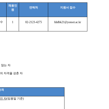
채용인
연락처
지원서 접수
원
수
1
02-2123-4275
hlidbk21@yonsei.ac.kr
 않는 자
의 자격을 갖춘 자
자격
인 자
(
임용일 기준
)