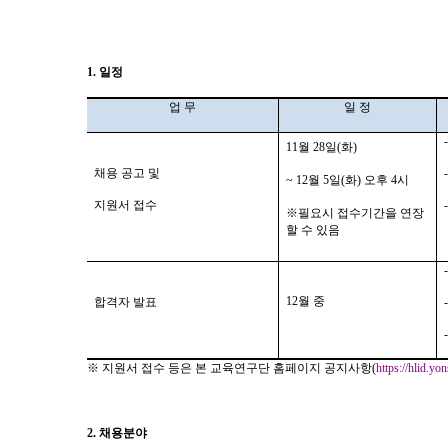
1.
일정
업 무
일 정
11월
28
일
(화
)
채용 공고 및
~ 12
월
5
일
(
화
)
오후
4
시
지원서 접수
※필요시 접수기간을 연장
할 수 있음
12월 중
합격자 발표
※
지원서 접수 등은 본 교육연구단 홈페이지 공지사항
(
https://hlid.yon
2.
채용분야