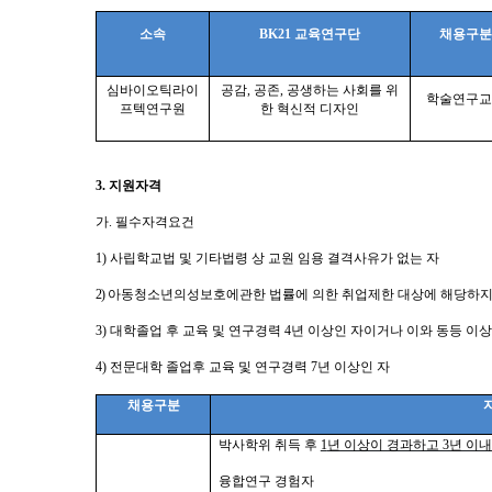
소속
BK21
교육연구단
채용구분
심바이오틱라이
공감
,
공존
,
공생하는 사회를 위
학술연구교
프텍연구원
한 혁신적 디자인
3.
지원자격
가
.
필수자격요건
1)
사립학교법 및 기타법령 상 교원 임용 결격사유가 없는 자
2)
아동청소년의성보호에관한 법률에 의한 취업제한 대상에 해당하지
3)
대학졸업 후 교육 및 연구경력
4
년 이상인 자이거나 이와 동등 이상
4)
전문대학 졸업후 교육 및 연구경력
7
년 이상인 자
채용구분
박사학위 취득 후
1
년 이상이 경과하고 3년 이내
융합연구 경험자