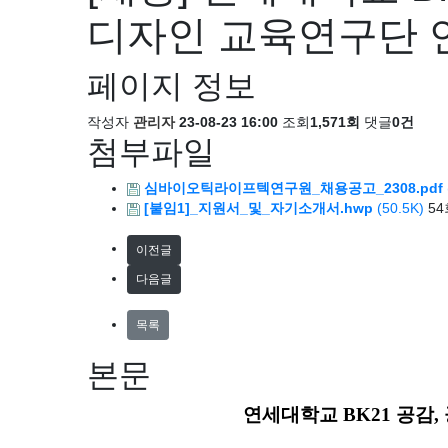
디자인 교육연구단 
페이지 정보
작성자
관리자
23-08-23 16:00
조회
1,571회
댓글
0건
첨부파일
심바이오틱라이프텍연구원_채용공고_2308.pdf
[붙임1]_지원서_및_자기소개서.hwp
(50.5K)
5
이전글
다음글
목록
본문
연세대학교
BK21
공감
,