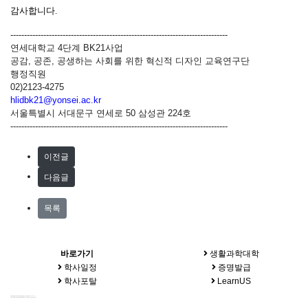
감사합니다.
-------------------------------------------------------------------------------
연세대학교
4
단계
BK21
사업
공감
,
공존
,
공생하는 사회를 위한 혁신적 디자인 교육연구단
행정직원
02)2123-4275
hlidbk21@yonsei.ac.kr
서울특별시 서대문구 연세로
50
삼성관
224
호
-------------------------------------------------------------------------------
이전글
다음글
목록
바로가기
생활과학대학
학사일정
증명발급
학사포탈
LearnUS
서울시 서대문구 연세로 50 연세대학교 삼성관 224호 / 전화 : 02-2123-4275
COPYRIGHT(C) YONSEI UNIVERSITY. ALL RIGHTS RESERVED